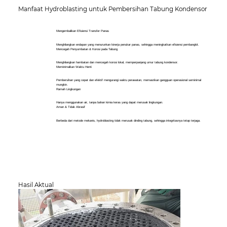
Manfaat Hydroblasting untuk Pembersihan Tabung Kondensor
Mengembalikan Efisiensi Transfer Panas
Menghilangkan endapan yang menurunkan kinerja penukar panas, sehingga meningkatkan efisiensi pembangkit.
Mencegah Penyumbatan & Korosi pada Tabung
Menghilangkan hambatan dan mencegah korosi lokal, memperpanjang umur tabung kondensor.
Meminimalkan Waktu Henti
Pembersihan yang cepat dan efektif mengurangi waktu perawatan, memastikan gangguan operasional seminimal
mungkin.
Ramah Lingkungan
Hanya menggunakan air, tanpa bahan kimia keras yang dapat merusak lingkungan.
Aman & Tidak Abrasif
Berbeda dari metode mekanis, hydroblasting tidak merusak dinding tabung, sehingga integritasnya tetap terjaga.
Hasil Aktual