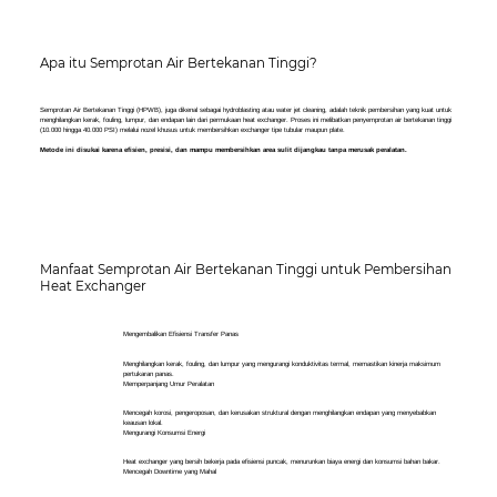
Apa itu Semprotan Air Bertekanan Tinggi?
Semprotan Air Bertekanan Tinggi (HPWB), juga dikenal sebagai hydroblasting atau water jet cleaning, adalah teknik pembersihan yang kuat untuk
menghilangkan kerak, fouling, lumpur, dan endapan lain dari permukaan heat exchanger. Proses ini melibatkan penyemprotan air bertekanan tinggi
(10.000 hingga 40.000 PSI) melalui nozel khusus untuk membersihkan exchanger tipe tubular maupun plate.
Metode ini disukai karena efisien, presisi, dan mampu membersihkan area sulit dijangkau tanpa merusak peralatan.
Manfaat
Semprotan Air Bertekanan Tinggi
untuk Pembersihan
Heat Exchanger
Mengembalikan Efisiensi Transfer Panas
Menghilangkan kerak, fouling, dan lumpur yang mengurangi konduktivitas termal, memastikan kinerja maksimum
pertukaran panas.
Memperpanjang Umur Peralatan
Mencegah korosi, pengeroposan, dan kerusakan struktural dengan menghilangkan endapan yang menyebabkan
keausan lokal.
Mengurangi Konsumsi Energi
Heat exchanger yang bersih bekerja pada efisiensi puncak, menurunkan biaya energi dan konsumsi bahan bakar.
Mencegah Downtime yang Mahal