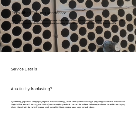
Pemulihan Tabung Kondensor
Penumpukan kotoran, kerak, dan biofilm di dalam tabung kondensor dapat mengurangi efisiensi pendinginan. Penyemprotan air bertekanan tinggi
menghilangkan endapan tersebut tanpa merusak tabung, memastikan konduktivitas termal maksimum dan mencegah kehilangan energi.
Service Details
Apa itu Hydroblasting?
Hydroblasting, juga dikenal sebagai penyemprotan air bertekanan tinggi, adalah teknik pembersihan canggih yang menggunakan aliran air bertekanan
tinggi (berkisar antara 10.000 hingga 40.000 PSI) untuk menghilangkan kerak, kotoran, dan endapan dari tabung kondensor. Ini adalah metode yang
efisien, tidak abrasif, dan ramah lingkungan untuk memulihkan kinerja penukar panas tanpa merusak tabung.