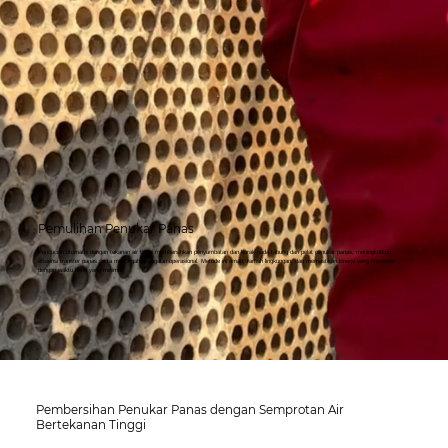
Pemulihan Penukar Panas
Pencucian otomatis dengan tekanan air tinggi membersihkan penyumbatan dan kerak pada tabung dan pelat penukar panas, meningkatkan
efisiensi transfer panas serta mencegah kegagalan operasional. Metode ini aman, ramah lingkungan, dan memastikan kinerja yang konsisten
dengan waktu henti yang minimal.
Pembersihan Penukar Panas dengan Semprotan Air
Bertekanan Tinggi