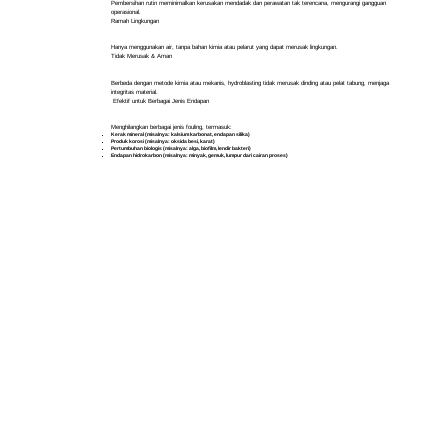
Pembersihan rutin meminimalkan kerusakan mendadak dan perawatan tak terencana, mengurangi gangguan
operasional.
Ramah Lingkungan
Hanya menggunakan air, tanpa bahan kimia atau pelarut yang dapat merusak lingkungan.
Tidak Merusak & Aman
Berbeda dengan metode kimia atau mekanis, hydroblasting tidak merusak dinding atau pelat tabung, menjaga
integritas material.
Efektif untuk Berbagai Jenis Endapan
Menghilangkan berbagai jenis fouling, termasuk:
Kerak mineral (misalnya: kalsium karbonat, endapan silika)
Produk korosi (misalnya: oksida besi, karat)
Pertumbuhan biologis (misalnya: alga, biofilm, lendir bakteri)
Endapan hidrokarbon (misalnya: minyak, gemuk, lumpur dari cairan proses)