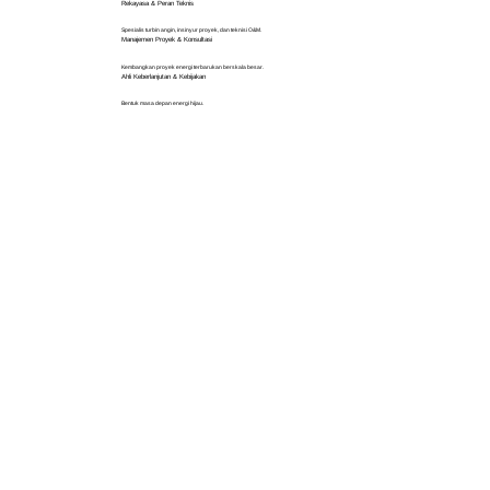
Rekayasa & Peran Teknis
Spesialis turbin angin, insinyur proyek, dan teknisi O&M.
Manajemen Proyek & Konsultasi
Kembangkan proyek energi terbarukan berskala besar.
Ahli Keberlanjutan & Kebijakan
Bentuk masa depan energi hijau.