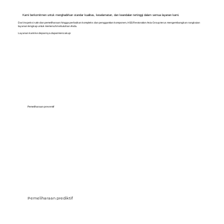
Kami berkomitmen untuk menghadirkan standar kualitas, keselamatan, dan keandalan tertinggi dalam semua layanan kami.
Dari inspeksi rutin dan pemeliharaan hingga perbaikan kompleks dan penggantian komponen, HSS Restoration Asia Group terus mengembangkan rangkaian
layanan lengkap untuk memenuhi kebutuhan Anda.
Layanan kami ke depannya dapat mencakup:
Pemeliharaan preventif
Pemeliharaan prediktif