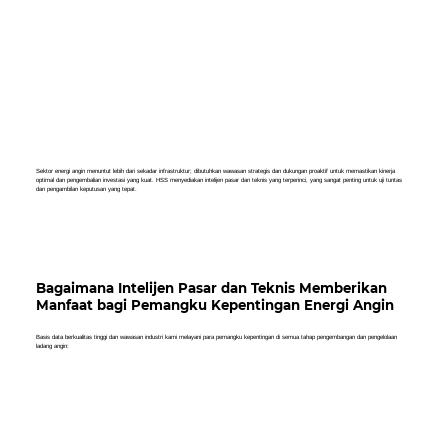
Sektor energi angin menuntut lebih dari sekadar infrastruktur; dibutuhkan wawasan strategis dan dukungan proaktif untuk memastikan kinerja
optimal dan pengembalian investasi yang kuat. HSS menyediakan intelijen pasar dan teknis yang terperinci, yang sangat penting untuk uji tuntas
dan pengambilan keputusan yang tepat.
Bagaimana Intelijen Pasar dan Teknis Memberikan
Manfaat bagi Pemangku Kepentingan Energi Angin
Basis data berkualitas tinggi dan wawasan industri kami melayani para pemangku kepentingan di semua tahap pengembangan dan pengelolaan
ladang angin: