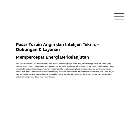
Pasar Turbin Angin dan Intelijen Teknis –
Dukungan & Layanan
Mempercepat Energi Berkelanjutan
HSS Restoration Asia Group berkembang untuk menjadi mitra energi angin Anda, menyediakan intelijen pasar dan teknis yang
mendalam bagi investor, pengembang, dan operator. Kami memberdayakan pemilik ladang angin dan pemangku kepentingan dengan
wawasan berharga di setiap tahap, memungkinkan pengambilan keputusan yang tepat, mitigasi risiko, dan pemanfaatan penuh
potensi aset angin. Keahlian kami memastikan nilai yang maksimal, berkelanjutan, dan andal untuk setiap turbin, baik untuk proyek
baru maupun infrastruktur yang sudah ada. Sebagai kontraktor pemeliharaan pembangkit listrik yang mapan, kami secara aktif
bertransisi menuju masa depan yang rendah karbon.