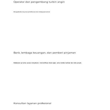
Operator dan pengembang turbin angin
Mengoptimalkan layanan pemeliharaan dan strategi operasional.
Bank, lembaga keuangan, dan pemberi pinjaman
Melakukan uji tuntas secara menyeluruh, memverifikasi rekam jejak, serta menilai manfaat dan risiko proyek.
Konsultan layanan profesional