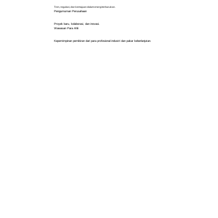
Tren, regulasi, dan kemajuan dalam energi terbarukan.
Pengumuman Perusahaan
Proyek baru, kolaborasi, dan inovasi.
Wawasan Para Ahli
Kepemimpinan pemikiran dari para profesional industri dan pakar keberlanjutan.