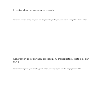
Investor dan pengembang proyek
Memperoleh wawasan tentang tren pasar, prosedur pengembangan dan pengelolaan proyek, serta praktik terbaik di industri.
Kontraktor pelaksanaan proyek (EPC, transportasi, instalasi, dan
BOP)
Memahami tantangan rekayasa dan solusi, praktik industri, serta regulasi yang berkaitan dengan pekerjaan EPC.