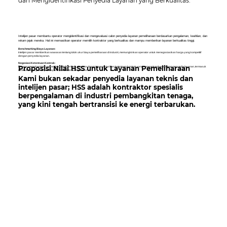
dan Mengidentifikasi Penyedia Layanan yang Berkualitas:
Intelijen pasar membantu operator mengidentifikasi dan mengevaluasi calon penyedia layanan pemeliharaan berdasarkan pengalaman, keahlian, dan
rekam jejak mereka. Hal ini memastikan operator memilih kontraktor yang berkualitas dan mampu memberikan layanan berkualitas tinggi.
Benchmarking Biaya Layanan:
Intelijen pasar memberikan wawasan tentang tolok ukur biaya pemeliharaan di industri, memungkinkan operator untuk menegosiasikan harga yang kompetitif
dengan penyedia layanan.
Negosiasi Ketentuan Kontrak:
Proposisi Nilai HSS untuk Layanan Pemeliharaan
Dengan memahami tren pasar dan praktik terbaik, operator dapat menegosiasikan ketentuan kontrak yang menguntungkan dengan penyedia layanan, termasuk
struktur harga, jadwal pembayaran, dan ketentuan garansi.
Kami bukan sekadar penyedia layanan teknis dan
intelijen pasar; HSS adalah kontraktor spesialis
berpengalaman di industri pembangkitan tenaga,
yang kini tengah bertransisi ke energi terbarukan.