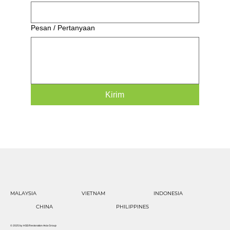
Pesan / Pertanyaan
Kirim
MALAYSIA
VIETNAM
INDONESIA
CHINA
PHILIPPINES
© 2025 by HSS Restoration Asia Group