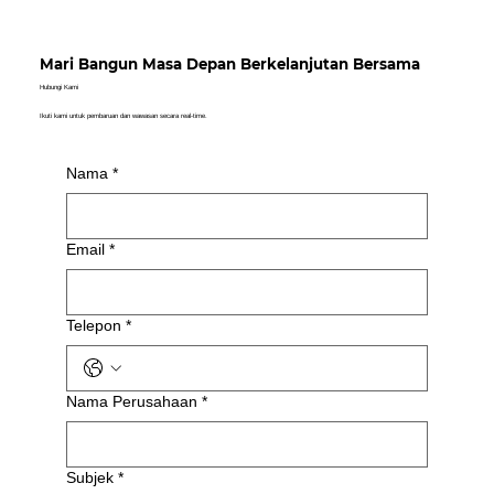
Mari Bangun Masa Depan Berkelanjutan Bersama
Hubungi Kami
Ikuti kami untuk pembaruan dan wawasan secara real-time.
Nama
*
Email
*
Telepon
*
Nama Perusahaan
*
Subjek
*