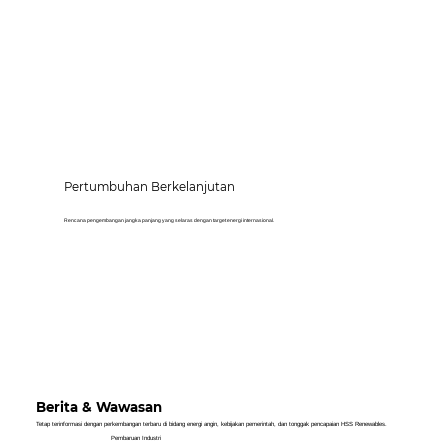
Pertumbuhan Berkelanjutan
Rencana pengembangan jangka panjang yang selaras dengan target energi internasional.
Berita & Wawasan
Tetap terinformasi dengan perkembangan terbaru di bidang energi angin, kebijakan pemerintah, dan tonggak pencapaian HSS Renewables.
Pembaruan Industri