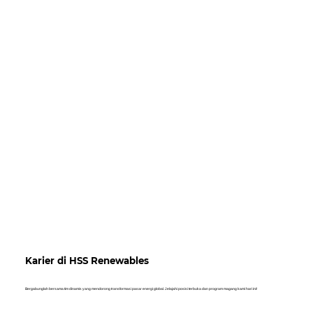
Karier di HSS Renewables
Bergabunglah bersama tim dinamis yang mendorong transformasi pasar energi global. Jelajahi posisi terbuka dan program magang kami hari ini!