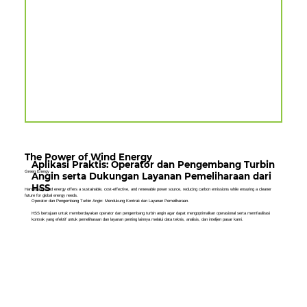
The Power of Wind Energy
Aplikasi Praktis: Operator dan Pengembang Turbin
Green Energy
Angin serta Dukungan Layanan Pemeliharaan dari
HSS
Harnessing wind energy offers a sustainable, cost-effective, and renewable power source, reducing carbon emissions while ensuring a cleaner
future for global energy needs.
Operator dan Pengembang Turbin Angin: Mendukung Kontrak dan Layanan Pemeliharaan.
HSS bertujuan untuk memberdayakan operator dan pengembang turbin angin agar dapat mengoptimalkan operasional serta memfasilitasi
kontrak yang efektif untuk pemeliharaan dan layanan penting lainnya melalui data teknis, analisis, dan intelijen pasar kami.