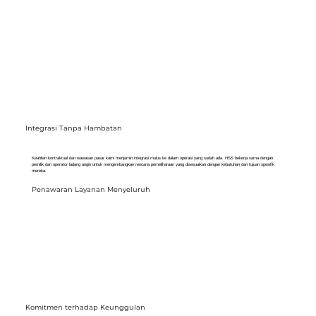
Integrasi Tanpa Hambatan
Keahlian kontraktual dan wawasan pasar kami menjamin integrasi mulus ke dalam operasi yang sudah ada. HSS bekerja sama dengan
pemilik dan operator ladang angin untuk mengembangkan rencana pemeliharaan yang disesuaikan dengan kebutuhan dan tujuan spesifik
mereka.
Penawaran Layanan Menyeluruh
Komitmen terhadap Keunggulan