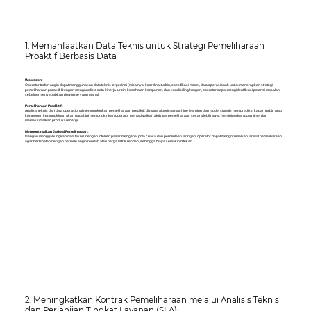
1. Memanfaatkan Data Teknis untuk Strategi Pemeliharaan
Proaktif Berbasis Data
Wawasan:
Operator turbin angin dapat menggunakan data teknis terperinci (misalnya, koordinat turbin, spesifikasi model, data operasional) untuk menerapkan strategi
pemeliharaan proaktif. Dengan menganalisis data kinerja turbin, kesehatan komponen, dan kondisi lingkungan, operator dapat mengidentifikasi potensi masalah
sebelum menyebabkan downtime yang mahal.
Pemeliharaan Prediktif:
Analisis teknis dari data operasional memungkinkan pemeliharaan prediktif, di mana algoritma machine learning dan model statistik memprediksi kapan turbin atau
komponen kemungkinan akan gagal. Ini memungkinkan operator menjadwalkan aktivitas pemeliharaan secara lebih awal, meminimalkan downtime, dan
memaksimalkan produksi energi.
Mengoptimalkan Jadwal Pemeliharaan:
Dengan menggabungkan data teknis dengan intelijen pasar mengenai pola cuaca dan permintaan jaringan, operator dapat mengoptimalkan jadwal pemeliharaan
agar bertepatan dengan periode angin rendah atau harga listrik rendah, sehingga biaya semakin ditekan.
2. Meningkatkan Kontrak Pemeliharaan melalui Analisis Teknis
dan Perjanjian Tingkat Layanan (SLA):