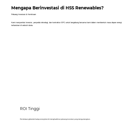
Mengapa Berinvestasi di HSS Renewables?
Peluang Investasi & Kemitraan
Kami menyambut investor, penyedia teknologi, dan kontraktor EPC untuk bergabung bersama kami dalam membentuk masa depan energi
terbarukan di seluruh dunia.
ROI Tinggi
Permintaan global terhadap energi bersih menghadirkan peluang investasi yang menguntungkan.