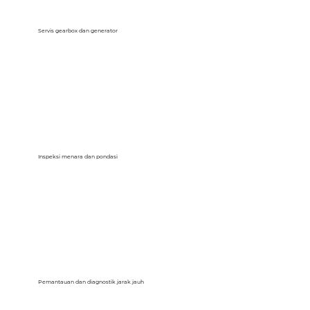
Servis gearbox dan generator
Inspeksi menara dan pondasi
Pemantauan dan diagnostik jarak jauh