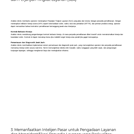
Analisis teknis membantu operator menetapkan Perjanjian Tingkat Layanan (SLA) yang jelas dan terukur dengan penyedia pemeliharaan. Dengan
menetapkan indikator kinerja utama (KPI) seperti ketersediaan turbin, waktu rata-rata perbaikan (MTTR), dan jaminan produksi energi, operator
dapat memastikan bahwa kontraktor pemeliharaan bertanggung jawab atas kinerjanya.
Kontrak Berbasis Kinerja:
Analisis teknis mendukung pengembangan kontrak berbasis kinerja, di mana penyedia pemeliharaan diberi insentif untuk memaksimalkan kinerja dan
keandalan turbin. Kontrak ini dapat mencakup bonus jika melebihi target kinerja atau penalti jika gagal mencapainya.
Pemantauan dan Diagnostik Jarak Jauh:
Analisis teknis memfasilitasi implementasi sistem pemantauan dan diagnostik jarak jauh, yang memungkinkan operator dan penyedia pemeliharaan
memantau kinerja turbin secara real-time. Hal ini memungkinkan deteksi dini masalah, waktu tanggapan yang lebih cepat, dan pengurangan
kunjungan lapangan, sehingga menghemat biaya dan meningkatkan efisiensi.
3. Memanfaatkan Intelijen Pasar untuk Pengadaan Layanan