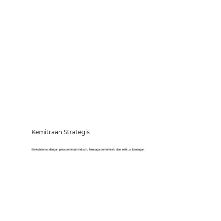
Kemitraan Strategis
Berkolaborasi dengan para pemimpin industri, lembaga pemerintah, dan institusi keuangan.