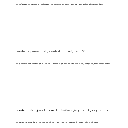
Memanfaatkan data pasar untuk benchmarking dan peramalan, pemodelan keuangan, serta analisis kelayakan pendanaan.
Lembaga pemerintah, asosiasi industri, dan LSM
Mengidentifikasi pola dan tantangan industri serta memperoleh pemahaman yang jelas tentang para pemangku kepentingan utama.
Lembaga riset/pendidikan dan individu/organisasi yang tertarik
Mengakses riset pasar dan industri yang bernilai, serta mendukung komunikasi publik tentang berita terkait energi.