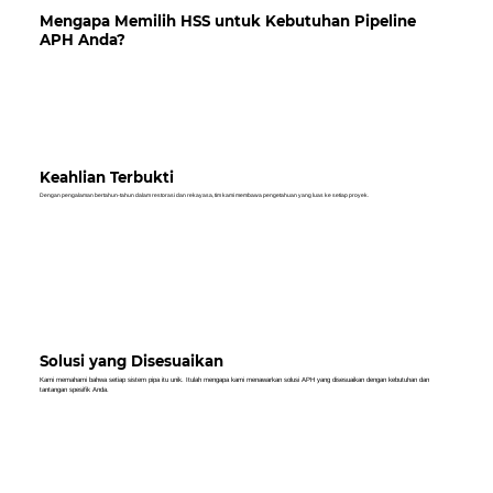
Mengapa Memilih HSS untuk Kebutuhan Pipeline
APH Anda?
Keahlian Terbukti
Dengan pengalaman bertahun-tahun dalam restorasi dan rekayasa, tim kami membawa pengetahuan yang luas ke setiap proyek.
Solusi yang Disesuaikan
Kami memahami bahwa setiap sistem pipa itu unik. Itulah mengapa kami menawarkan solusi APH yang disesuaikan dengan kebutuhan dan
tantangan spesifik Anda.