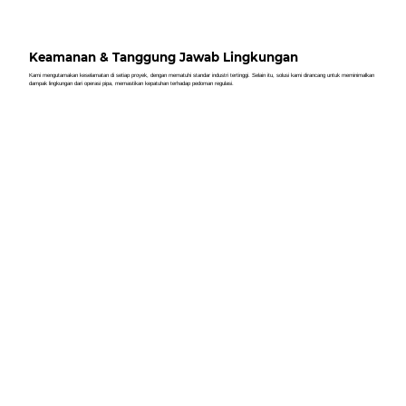
Keamanan & Tanggung Jawab Lingkungan
Kami mengutamakan keselamatan di setiap proyek, dengan mematuhi standar industri tertinggi. Selain itu, solusi kami dirancang untuk meminimalkan
dampak lingkungan dari operasi pipa, memastikan kepatuhan terhadap pedoman regulasi.