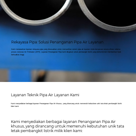
Rekayasa Pipa: Solusi Penanganan Pipa Air Layanan
Kami menawarkan layanan rekayasa pipa yang disesuaikan untuk memastikan sistem pipa air layanan Anda beroperasi secara efisien selama
proses restorasi Air Preheater (APH). Layanan Penanganan Pipa kami ditujukan untuk pembangkit listrik yang berkomitmen memberikan hasil
berkualitas tinggi.
Layanan Teknik Pipa Air Layanan Kami
Kami menyediakan berbagai layanan Penanganan Pipa Air khusus, yang dirancang untuk memenuhi kebutuhan unik tata letak pembangkit listrik
klien kami:
Kami menyediakan berbagai layanan Penanganan Pipa Air
khusus, yang dirancang untuk memenuhi kebutuhan unik tata
letak pembangkit listrik milik klien kami: