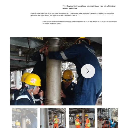
Tim rekayasa kami menciptakan sistem perpipaan yang memaksimalkan
efisiensi operasional.
Kami mengoptimalkan laju aliran, kekuatan material, dan fitur keselamatan untuk memenuhi spesifikasi proyek Anda dengan opsi
permanen dan dapat dilepas, katup, serta manifold yang dibuat khusus.
Layanan perpipaan kami mencakup teknik restorasi menyeluruh, mulai dari perbaikan lokal hingga perombakan
sistem secara keseluruhan.