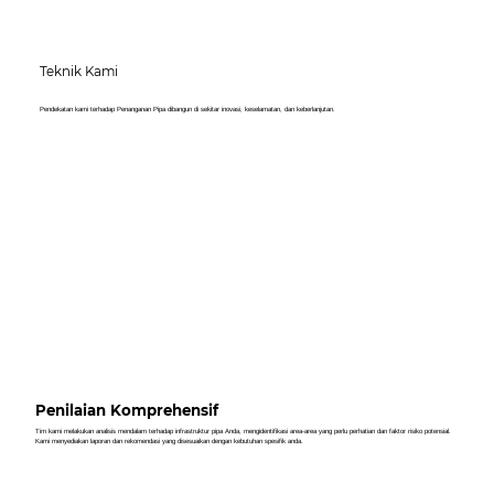
Teknik Kami
Pendekatan kami terhadap Penanganan Pipa dibangun di sekitar inovasi, keselamatan, dan keberlanjutan.
Penilaian Komprehensif
Tim kami melakukan analisis mendalam terhadap infrastruktur pipa Anda, mengidentifikasi area-area yang perlu perhatian dan faktor risiko potensial.
Kami menyediakan laporan dan rekomendasi yang disesuaikan dengan kebutuhan spesifik anda.