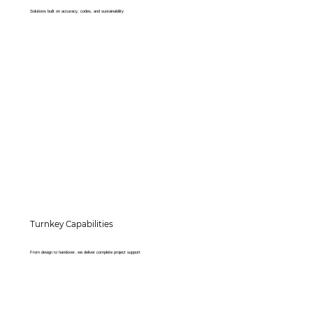
Solutions built on accuracy, codes, and sustainability
Turnkey Capabilities
From design to handover, we deliver complete project support