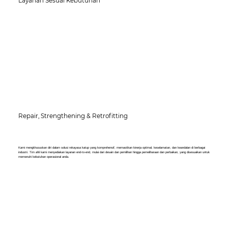
Layanan Sesuai Kebutuhan
Repair, Strengthening & Retrofitting
Kami mengkhususkan diri dalam solusi rekayasa katup yang komprehensif, memastikan kinerja optimal, keselamatan, dan keandalan di berbagai
industri. Tim ahli kami menyediakan layanan end-to-end, mulai dari desain dan pemilihan hingga pemeliharaan dan perbaikan, yang disesuaikan untuk
memenuhi kebutuhan operasional anda.