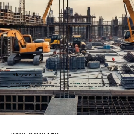
Rekayasa Katup
Kami mengkhususkan diri dalam solusi rekayasa katup yang komprehensif, memastikan kinerja optimal, keselamatan, dan keandalan di berbagai
industri. Tim ahli kami menyediakan layanan end-to-end, mulai dari desain dan pemilihan hingga pemeliharaan dan perbaikan, yang disesuaikan
untuk memenuhi kebutuhan operasional anda.