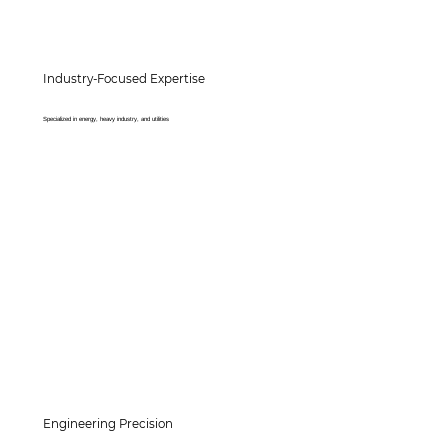
Industry-Focused Expertise
Specialized in energy, heavy industry, and utilities
Engineering Precision