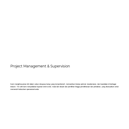
Project Management & Supervision
Kami mengkhususkan diri dalam solusi rekayasa katup yang komprehensif, memastikan kinerja optimal, keselamatan, dan keandalan di berbagai
industri. Tim ahli kami menyediakan layanan end-to-end, mulai dari desain dan pemilihan hingga pemeliharaan dan perbaikan, yang disesuaikan untuk
memenuhi kebutuhan operasional anda.