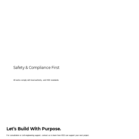
Safety & Compliance First
All works comply with local authority, and HSE standards
Let’s Build With Purpose.
For consultation or civil engineering support, contact us to learn how HSS can support your next project.