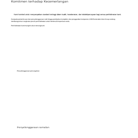
Komitmen terhadap Kecemerlangan
Kami komited untuk menyampaikan standard tertinggi dalam kualiti, keselamatan, dan kebolehpercayaan bagi semua perkhidmatan kami.
Daripada pemeriksaan dan penyelenggaraan rutin hingga pembaikan kompleks dan penggantian komponen, HSS Restoration Asia Group sedang
membangunkan rangkaian penuh perkhidmatan untuk memenuhi keperluan anda.
Perkhidmatan kami mungkin akan merangkumi:
Penyelenggaraan pencegahan
Penyelenggaraan ramalan