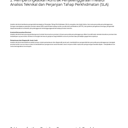
2. Mempertingkatkan Kontrak Penyelenggaraan melalui
Analisis Teknikal dan Perjanjian Tahap Perkhidmatan (SLA):
Analisis teknikal membantu pengendali menetapkan Perjanjian Tahap Perkhidmatan (SLA) yang jelas dan boleh diukur bersama penyedia penyelenggaraan.
Dengan menetapkan petunjuk prestasi utama (KPI) seperti ketersediaan turbin, purata masa pembaikan (MTTR), dan jaminan pengeluaran tenaga, pengendali
dapat memastikan kontraktor penyelenggaraan bertanggungjawab terhadap prestasi mereka.
Kontrak Berasaskan Prestasi:
Analisis teknikal menyokong pembangunan kontrak berasaskan prestasi, di mana penyedia penyelenggaraan diberi insentif untuk memaksimumkan prestasi dan
kebolehpercayaan turbin. Kontrak ini mungkin termasuk ganjaran bagi melebihi sasaran prestasi atau penalti jika gagal mencapainya.
Pemantauan dan Diagnostik Jarak Jauh:
Analisis teknikal memudahkan pelaksanaan sistem pemantauan dan diagnostik jarak jauh, membolehkan pengendali dan penyedia penyelenggaraan menjejak
prestasi turbin secara masa nyata. Ini membolehkan pengesanan awal masalah, masa respons lebih cepat, dan pengurangan lawatan tapak—menjimatkan kos
serta meningkatkan kecekapan.