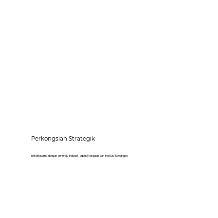
Perkongsian Strategik
Bekerjasama dengan peneraju industri, agensi kerajaan dan institusi kewangan.