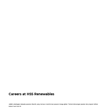
Careers at HSS Renewables
Jadilah sebahagian daripada pasukan dinamik yang memacu transformasi pasaran tenaga global. Terokai kekosongan jawatan dan program latihan
industri kami hari ini!