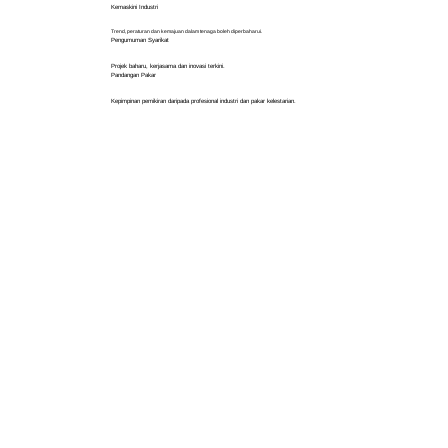
Kemaskini Industri
Trend, peraturan dan kemajuan dalam tenaga boleh diperbaharui.
Pengumuman Syarikat
Projek baharu, kerjasama dan inovasi terkini.
Pandangan Pakar
Kepimpinan pemikiran daripada profesional industri dan pakar kelestarian.