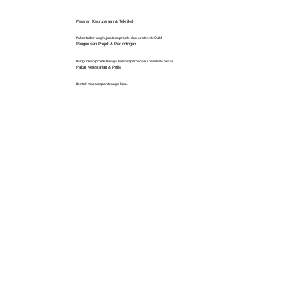
Peranan Kejuruteraan & Teknikal
Pakar turbin angin, jurutera projek, dan juruteknik O&M.
Pengurusan Projek & Perundingan
Bangunkan projek tenaga boleh diperbaharui berskala besar.
Pakar Kelestarian & Polisi
Bentuk masa depan tenaga hijau.