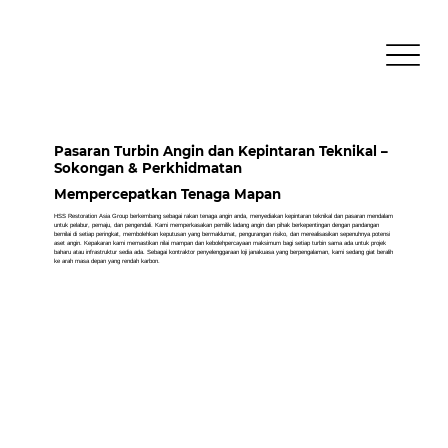
Pasaran Turbin Angin dan Kepintaran Teknikal –
Sokongan & Perkhidmatan
Mempercepatkan Tenaga Mapan
HSS Restoration Asia Group berkembang sebagai rakan tenaga angin anda, menyediakan kepintaran teknikal dan pasaran mendalam
untuk pelabur, pemaju, dan pengendali. Kami memperkasakan pemilik ladang angin dan pihak berkepentingan dengan pandangan
bernilai di setiap peringkat, membolehkan keputusan yang bermaklumat, pengurangan risiko, dan merealisasikan sepenuhnya potensi
aset angin. Kepakaran kami memastikan nilai mampan dan kebolehpercayaan maksimum bagi setiap turbin sama ada untuk projek
baharu atau infrastruktur sedia ada. Sebagai kontraktor penyelenggaraan loji janakuasa yang berpengalaman, kami sedang giat beralih
ke arah masa depan yang rendah karbon.