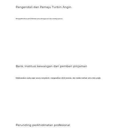
Pengendali dan Pemaju Turbin Angin
Mengoptimumkan perkhidmatan penyelenggaraan dan strategi operasi.
Bank, institusi kewangan dan pemberi pinjaman
Melaksanakan usaha wajar secara menyeluruh, mengesahkan rekod prestasi, dan menilai manfaat serta risiko projek.
Perunding perkhidmatan profesional