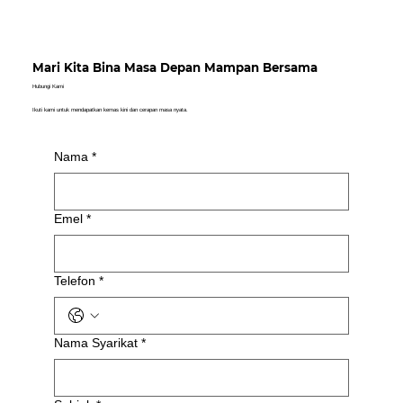
Mari Kita Bina Masa Depan Mampan Bersama
Hubungi Kami
Ikuti kami untuk mendapatkan kemas kini dan cerapan masa nyata.
Nama
*
Emel
*
Telefon
*
Nama Syarikat
*