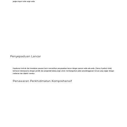
jangka hayat turbin angin anda.
Penyepaduan Lancar
Kepakaran kontrak dan kesedaran pasaran kami memastikan penyepaduan lancar dengan operasi sedia ada anda. [Nama Syarikat Anda]
berhasrat bekerjasama dengan pemilik dan pengendali ladang angin untuk membangunkan pelan penyelenggaraan tersuai yang sejajar dengan
matlamat dan objektif mereka.
Penawaran Perkhidmatan Komprehensif