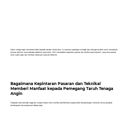
Sektor tenaga angin memerlukan lebih daripada sekadar infrastruktur; ia menuntut pandangan strategik dan sokongan proaktif untuk memastikan
prestasi optimum serta pulangan pelaburan yang kukuh. HSS menyediakan kepintaran pasaran dan teknikal yang terperinci, yang amat penting
untuk usaha wajar dan membuat keputusan yang bermaklumat.
Bagaimana Kepintaran Pasaran dan Teknikal
Memberi Manfaat kepada Pemegang Taruh Tenaga
Angin
Pangkalan data berkualiti tinggi dan cerapan industri kami memberi perkhidmatan kepada pihak berkepentingan merentasi semua peringkat
pembangunan dan pengurusan ladang angin: