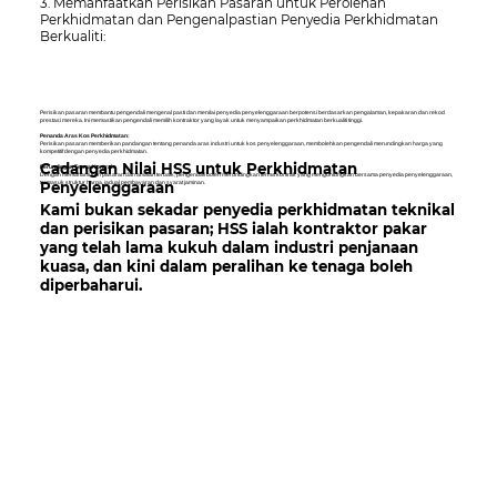
3. Memanfaatkan Perisikan Pasaran untuk Perolehan
Perkhidmatan dan Pengenalpastian Penyedia Perkhidmatan
Berkualiti:
Perisikan pasaran membantu pengendali mengenal pasti dan menilai penyedia penyelenggaraan berpotensi berdasarkan pengalaman, kepakaran dan rekod
prestasi mereka. Ini memastikan pengendali memilih kontraktor yang layak untuk menyampaikan perkhidmatan berkualiti tinggi.
Penanda Aras Kos Perkhidmatan:
Perisikan pasaran memberikan pandangan tentang penanda aras industri untuk kos penyelenggaraan, membolehkan pengendali merundingkan harga yang
kompetitif dengan penyedia perkhidmatan.
Cadangan Nilai HSS untuk Perkhidmatan
Perundingan Terma Kontrak:
Dengan memahami tren pasaran dan amalan terbaik, pengendali boleh merundingkan terma kontrak yang menguntungkan bersama penyedia penyelenggaraan,
Penyelenggaraan
termasuk struktur harga, jadual pembayaran dan syarat jaminan.
Kami bukan sekadar penyedia perkhidmatan teknikal
dan perisikan pasaran; HSS ialah kontraktor pakar
yang telah lama kukuh dalam industri penjanaan
kuasa, dan kini dalam peralihan ke tenaga boleh
diperbaharui.