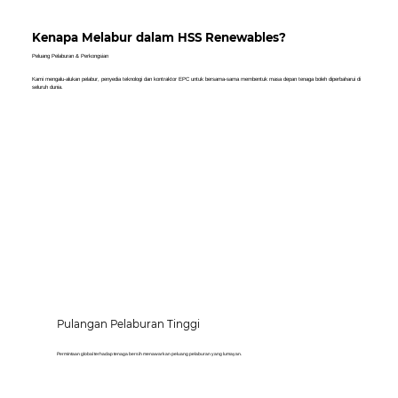
Kenapa Melabur dalam HSS Renewables?
Peluang Pelaburan & Perkongsian
Kami mengalu-alukan pelabur, penyedia teknologi dan kontraktor EPC untuk bersama-sama membentuk masa depan tenaga boleh diperbaharui di
seluruh dunia.
Pulangan Pelaburan Tinggi
Permintaan global terhadap tenaga bersih menawarkan peluang pelaburan yang lumayan.