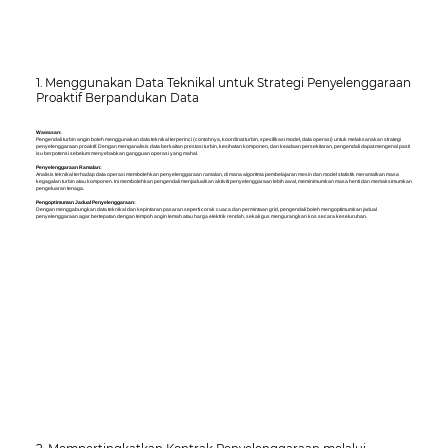
1. Menggunakan Data Teknikal untuk Strategi Penyelenggaraan
Proaktif Berpandukan Data
Wawasan:
Pengendali turbin angin boleh menggunakan data teknikal terperinci (contohnya, koordinat turbin, spesifikasi model, data operasi) untuk melaksanakan strategi
penyelenggaraan proaktif. Dengan menganalisis data berkaitan prestasi turbin, kesihatan komponen, dan keadaan persekitaran, pengendali dapat mengenal pasti
isu berpotensi sebelum menyebabkan gangguan operasi yang mahal.
Penyelenggaraan Ramalan:
Analisis teknikal terhadap data operasi membolehkan penyelenggaraan ramalan, di mana algoritma pembelajaran mesin dan model statistik meramalkan masa
kegagalan turbin atau komponen. Ini membolehkan pengendali menjadualkan aktiviti penyelenggaraan lebih awal, meminimumkan masa henti dan memaksimumkan
pengeluaran tenaga.
Pengoptimuman Jadual Penyelenggaraan:
Dengan menggabungkan data teknikal dan kepintaran pasaran seperti corak cuaca dan permintaan grid, pengendali boleh mengoptimumkan jadual
penyelenggaraan agar bertepatan dengan tempoh angin lemah atau harga elektrik rendah, sekali gus mengurangkan kos secara keseluruhan.