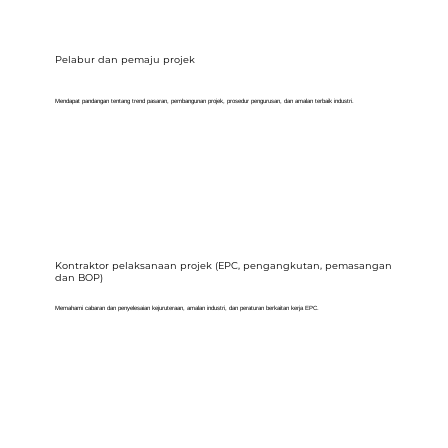
Pelabur dan pemaju projek
Mendapat pandangan tentang trend pasaran, pembangunan projek, prosedur pengurusan, dan amalan terbaik industri.
Kontraktor pelaksanaan projek (EPC, pengangkutan, pemasangan
dan BOP)
Memahami cabaran dan penyelesaian kejuruteraan, amalan industri, dan peraturan berkaitan kerja EPC.