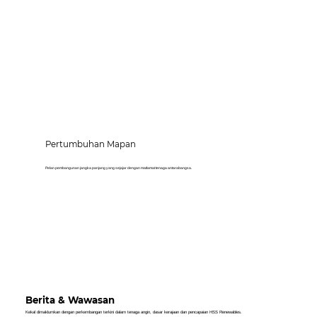
Pertumbuhan Mapan
Pelan pembangunan jangka panjang yang sejajar dengan matlamat tenaga antarabangsa.
Berita & Wawasan
Kekal dimaklumkan dengan perkembangan terkini dalam tenaga angin, dasar kerajaan dan pencapaian HSS Renewables.