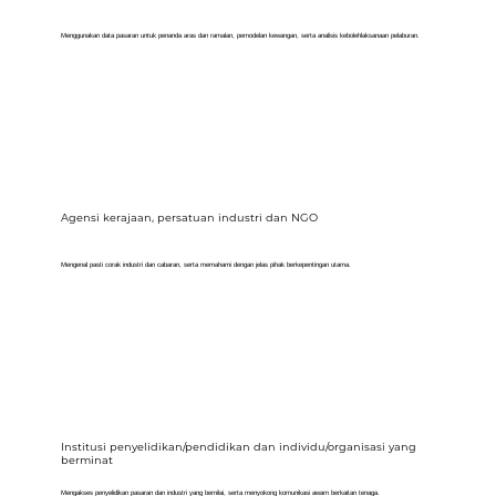
Menggunakan data pasaran untuk penanda aras dan ramalan, pemodelan kewangan, serta analisis kebolehlaksanaan pelaburan.
Agensi kerajaan, persatuan industri dan NGO
Mengenal pasti corak industri dan cabaran, serta memahami dengan jelas pihak berkepentingan utama.
Institusi penyelidikan/pendidikan dan individu/organisasi yang
berminat
Mengakses penyelidikan pasaran dan industri yang bernilai, serta menyokong komunikasi awam berkaitan tenaga.